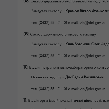
08.
Сектор державного екологічного нагляду (ко
Завідувач сектору
–
Кравчук Віктор Франкови
тел.
(0432) 55 - 21 - 01
e-mail: vin
@dei.gov.ua
09.
Сектор державного ринкового нагляду
Завідувач сектору
–
Климбовський Олег Фед
тел.
(0432) 55 - 21 - 01
e-mail: vin
@dei.gov.ua
10.
Відділ інструментально-лабораторного контр
Начальник
відділу –
Дяк Вадим Васильович
тел.
(0432) 55 - 21 - 01
e-mail: vin
@dei.gov.ua
11.
Відділ організаційно-аналітичної діяльності, вз