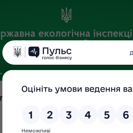
ржавна екологічна інспекці
Вінницькій області
Офіційний веб-портал
ЗВ'ЯЗКИ З ГРОМАДСЬКІСТЮ
ПУБЛІЧНА ІНФОРМАЦІЯ
гічної інспекції у Вінницькій