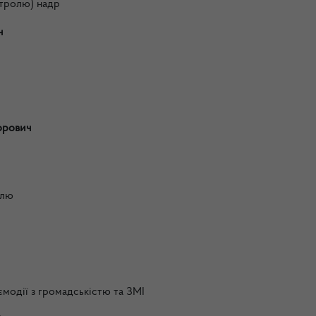
нтролю) надр
ч
орович
олю
аємодії з громадськістю та ЗМІ