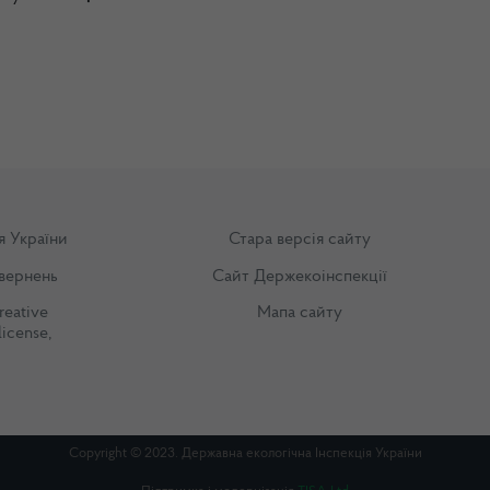
я України
Стара версія сайту
вернень
Сайт Держекоінспекції
reative
Мапа сайту
license
,
Copyright © 2023. Державна екологічна Інспекція України