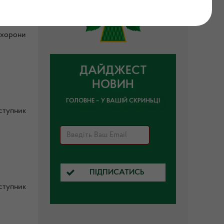
охорони
ДАЙДЖЕСТ
НОВИН
ГОЛОВНЕ – У ВАШІЙ СКРИНЬЦІ
ступник
ПІДПИСАТИСЬ
ступник