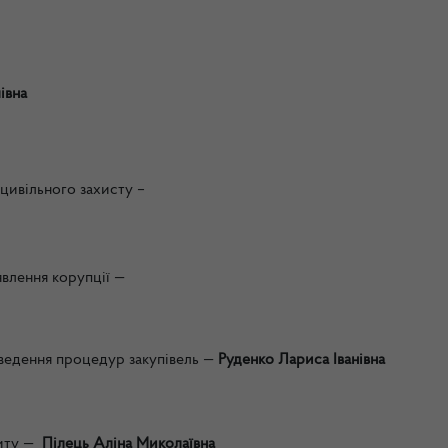
івна
 цивільного захисту
–
явлення корупції
—
оведення процедур закупівель
—
Руденко Лариса Іванівна
иту
—
Пілець Аліна Миколаївна