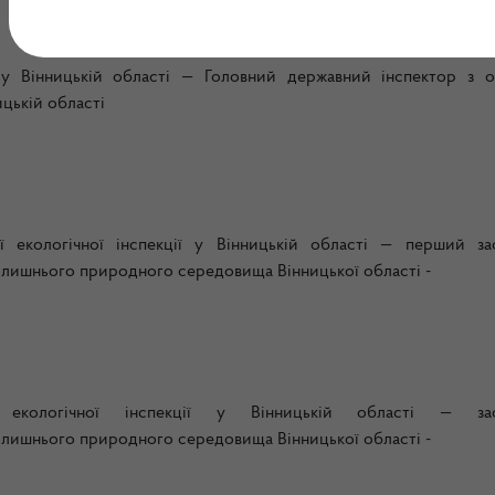
ї
у Вінницькій області — Головний державний інспектор з 
цькій області
 екологічної інспекції
у
Вінницькій
області —
перший за
олишнього природного середовища
Вінницької
області -
екологічної інспекції
у
Вінницькій
області —
за
олишнього природного середовища
Вінницької
області -