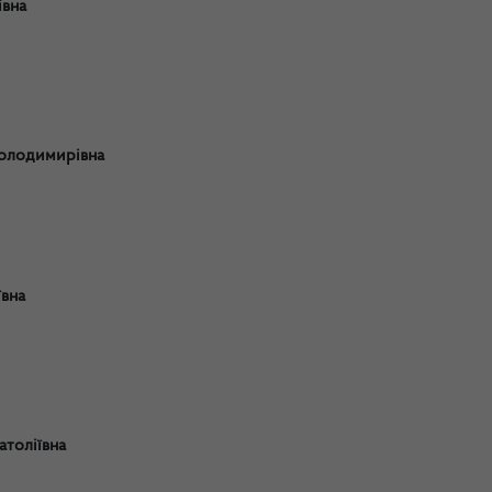
івна
олодимирівна
вна
толіївна