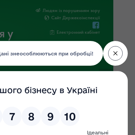
Людям із порушенням зору
Сайт Держекоінспекції
я у
Електронний кабінет
НОВИНИ
ПОВІДОМИТИ ПРО КОРУПЦІЮ