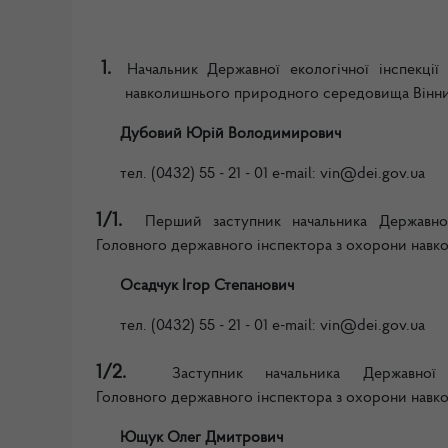
1.
Начальник Державної екологічної інспекці
навколишнього природного середовища Вінни
Дубовий Юрій Володимирович
тел.
(0432) 55 - 21 - 01
e-mail: vin
@dei.gov.ua
1/1.
Перший заступник н
ачальник
а
Державної
Г
олов
ного
державн
ого
інспектор
а
з охорони навк
Осадчук Ігор Степанович
тел.
(0432) 55 - 21 - 01
e-mail: vin
@dei.gov.ua
1/2.
Заступник н
ачальник
а
Державної 
Г
олов
ного
державн
ого
інспектор
а
з охорони навк
Ющук Олег Дмитрович