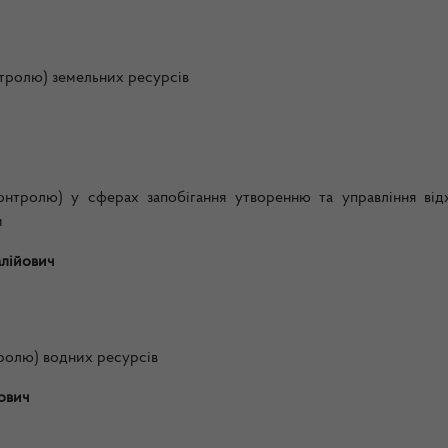
нтролю) земельних ресурсів
контролю) у сферах запобігання утворенню та управління від
и
лійович
тролю) водних ресурсів
ович