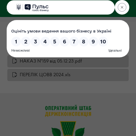
ДЕРЖЕКОІНСПЕКЦІЯ
у Вінницькій області
План перевірок 2024
Дата: 2023-12-30
НАКАЗ №159 від 05.12.23.pdf
ПЕРЕЛІК ЦОВВ 2024.xls