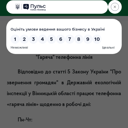
ДЕРЖЕКОІНСПЕКЦІЯ
у Вінницькій області
Гаряча лінія
Дата: 26.06.2021
"Гаряча" телефонна лінія
Відповідно до статті 5 Закону України "Про
звернення громадян"
в Державній екологічній
інспекції у Вінницькій області
працює телефонна
«гаряча лінія» щоденно в робочі дні:
Пн-Чт: