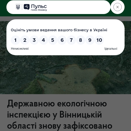
ДЕРЖЕКОІНСПЕКЦІЯ
у Вінницькій області
Державною екологічною
інспекцією у Вінницькій
області знову зафіксовано