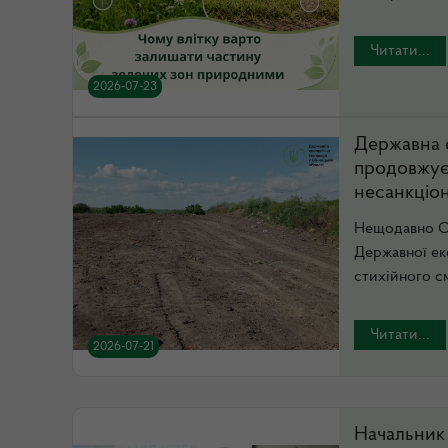
Читати...
2026-07-23
Державна е
продовжує 
несанкціон
Нещодавно Ор
Державної еко
стихійного см
Читати...
2026-07-21
Начальник 