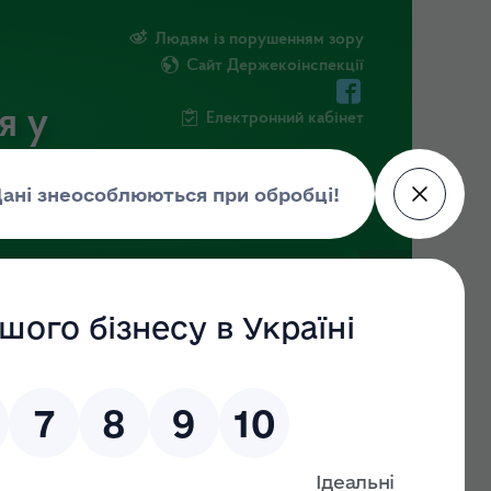
Людям із порушенням зору
Сайт Держекоінспекції
я у
Електронний кабінет
НОВИНИ
ПОВІДОМИТИ ПРО КОРУПЦІЮ
ВІДЕО