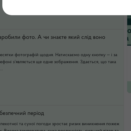
робили фото. А чи знаєте який слід воно
сятки фотографій щодня. Натискаємо одну кнопку — і за
ефоні з’являється ще одне зображення. Здається, що така
..
езпечний період
спекотної та сухої погоди зростає ризик виникнення пожеж