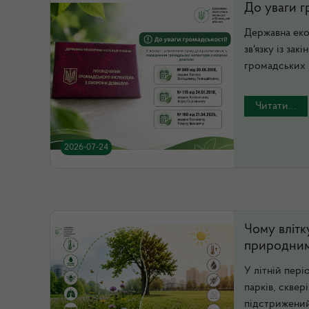
До уваги г
Державна екол
зв'язку із за
громадських і
Читати...
2026-07-24
Чому влітк
природни
У літній пер
парків, скве
підстрижений 