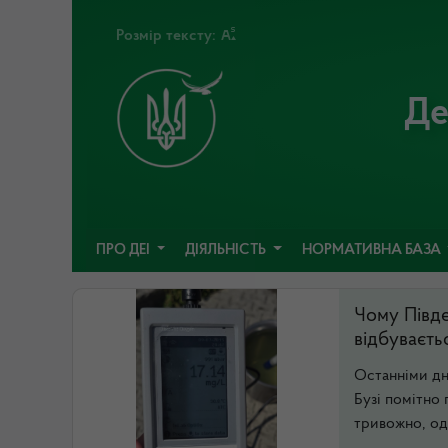
Розмір тексту:
Де
ПРО ДЕІ
ДІЯЛЬНІСТЬ
НОРМАТИВНА БАЗА
Чому Півд
відбуваєть
Останніми дн
Бузі помітно
тривожно, одн