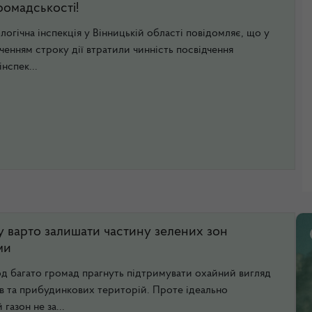
ромадськості!
огічна інспекція у Вінницькій області повідомляє, що у
кінченням строку дії втратили чинність посвідчення
нспек...
у варто залишати частину зелених зон
ми
іод багато громад прагнуть підтримувати охайний вигляд
рів та прибудинкових територій. Проте ідеально
газон не за...