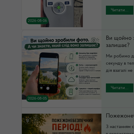
Читати...
2026-08-06
Ви щойно з
залишає?
Ми робимо де
секунду в тел
дія взагалі не .
Читати...
2026-08-05
Пожежонеб
З настанням 