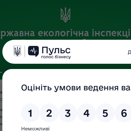
ржавна екологічна інспекці
Вінницькій області
Офіційний веб-портал
ЗВ'ЯЗКИ З ГРОМАДСЬКІСТЮ
ПУБЛІЧНА ІНФОРМАЦІЯ
енний Буг став зеленим? Пояснюємо, що
ся з водою
ями багато вінничан звернули увагу, що вода у Південному
 позеленіла. На перший погляд це може виглядати
ак таке ...