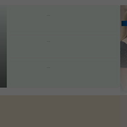
...
...
...