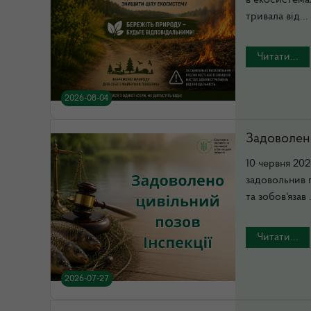
в екосистема
тривала від...
Читати...
2026-08-04
Задоволено
10 червня 20
задовольнив п
та зобов'язав .
Читати...
2026-07-27