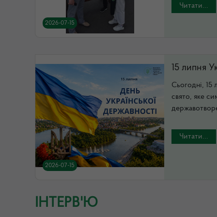
Читати...
2026-07-15
15 липня У
Сьогодні, 15 
свято, яке си
державотворен
Читати...
2026-07-15
ІНТЕРВ'Ю