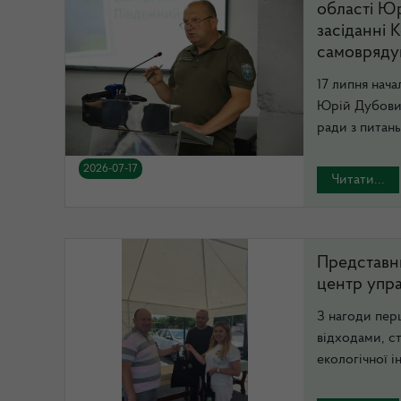
області Ю
засіданні 
самовряду
17 липня нача
Юрій Дубовий
ради з питань 
2026-07-17
Читати...
Представн
центр упра
З нагоди пер
відходами, с
екологічної ін