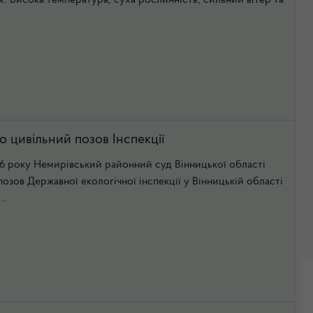
х. Висока температура, суха рослинність, сильний вітер та
 цивільний позов Інспекції
26 року Немирівський районний суд Вінницької області
озов Державної екологічної інспекції у Вінницькій області
..